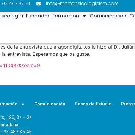
93 487 35 45
info@morfopsicologiaism.com
sicología
Fundador
Formación
Comunicación
Ca
es de la entrevista que aragondigital.es le hizo al Dr. Juli
e la entrevista. Esperamos que os guste.
id=110437&secid=9
rmación
Comunicación
Casos de Estudio
Prens
is, 120, 3º – 2ª
arcelona
o: 93 487 35 45