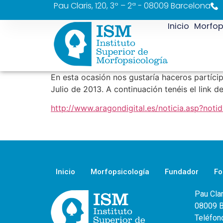
Pau Claris, 120, 3º – 2ª - 08009 Barcelona
Inicio
Morfop
En esta ocasión nos gustaría haceros partícip
Julio de 2013. A continuación tenéis el link d
http://www.aragondigital.es/noticia.asp?not
Inicio
Morfopsicología
Fundador
Fo
Pau Clar
08009 B
Teléfon