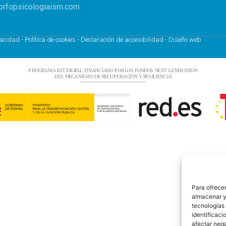
rfopsicologiaism.com
vacidad
-
Política de cookies
-
Declaración de accesibilidad
-
Diseño web
Para ofrecer
almacenar y/
tecnologías
identificaci
afectar nega