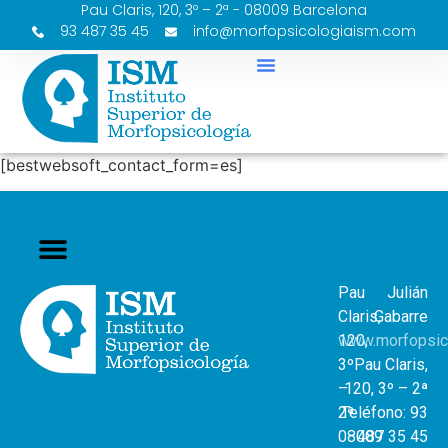
Pau Claris, 120, 3º – 2ª - 08009 Barcelona
93 487 35 45
info@morfopsicologiaism.com
[bestwebsoft_contact_form=es]
Pau
Julián
Claris,
Gabarre
120,
www.morfopsic
3º
Pau Claris,
–
120, 3º – 2ª
2ª
Teléfono: 93
08009
487 35 45