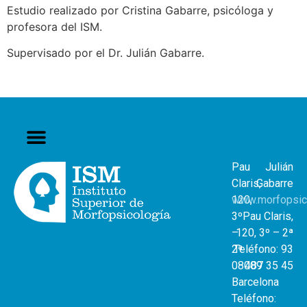
Estudio realizado por Cristina Gabarre, psicóloga y
profesora del ISM.
Supervisado por el Dr. Julián Gabarre.
Pau
Julián
Claris,
Gabarre
120,
www.morfopsic
3º
Pau Claris,
–
120, 3º – 2ª
2ª
Teléfono: 93
08009
487 35 45
Barcelona
Teléfono: