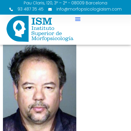
Pau Claris, 120, 3º – 2ª - 08009 Barcelona
93 487 35 45
info@morfopsicologiaism.com