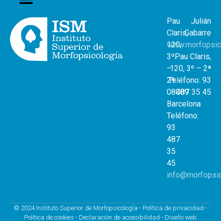
Pau
Julián
Claris,
Gabarre
120,
www.morfopsic
3º
Pau Claris,
–
120, 3º – 2ª
2ª
Teléfono: 93
08009
487 35 45
Barcelona
Teléfono:
93
487
35
45
info@morfopsi
© 2024 Instituto Superior de Morfopsicología -
Política de privacidad
-
Política de cookies
-
Declaración de accesibilidad
-
Diseño web